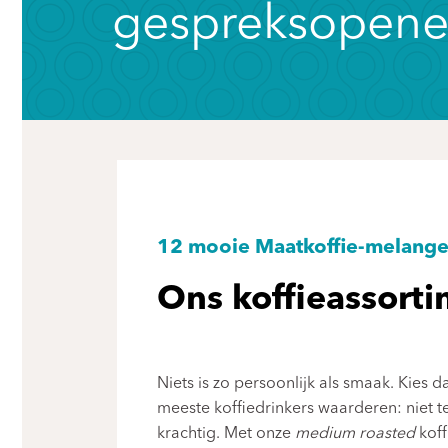
gespreksopene
12 mooie Maatkoffie-melange
Ons koffieassort
Niets is zo persoonlijk als smaak. Kies
meeste koffiedrinkers waarderen: niet t
krachtig. Met onze
medium roasted
koff