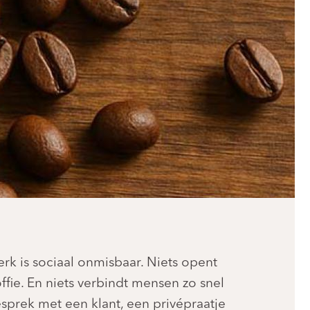
rk is sociaal onmisbaar. Niets opent
ffie. En niets verbindt mensen zo snel
sprek met een klant, een privépraatje