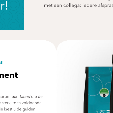
r!
met een collega: iedere afspraa
s
iment
 daarom een
blend
die de
e sterk, toch voldoende
ie kiest u de gulden