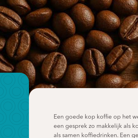
Een goede kop koffie op het we
een gesprek zo makkelijk als ko
als samen koffiedrinken. Een ge