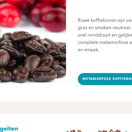
Ruwe koffiebonen zijn van
gras en smaken neutraal.
snel ronddraait en gelij
complete metamorfose en
en smaak.
METAMORFOSE KOFFIEB
geiten