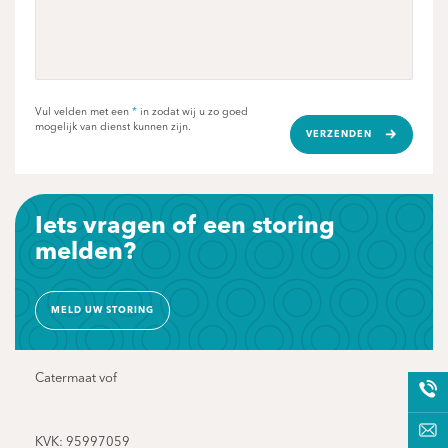
Vul velden met een
*
in zodat wij u zo goed
mogelijk van dienst kunnen zijn.
VERZENDEN
Iets vragen of een storing
melden?
MELD UW STORING
Catermaat vof
KVK: 95997059