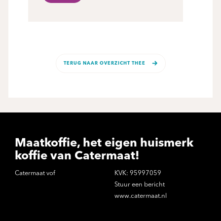
TERUG NAAR OVERZICHT THEE
Maatkoffie, het eigen huismerk
koffie van Catermaat!
Catermaat vof
KVK: 95997059
Stuur een bericht
www.catermaat.nl