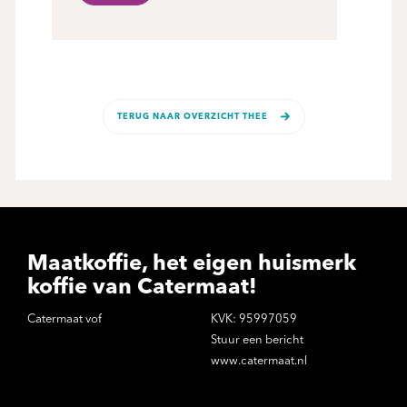
TERUG NAAR OVERZICHT THEE
Maatkoffie, het eigen huismerk
koffie van Catermaat!
Catermaat vof
KVK: 95997059
Stuur een bericht
www.catermaat.nl