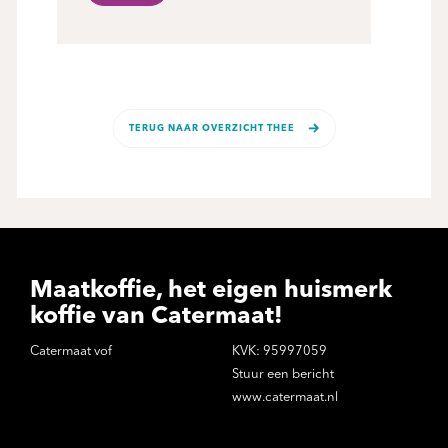
TERUG NAAR OVERZICHT THEE
Maatkoffie, het eigen huismerk
koffie van Catermaat!
Catermaat vof
KVK: 95997059
Stuur een bericht
www.catermaat.nl