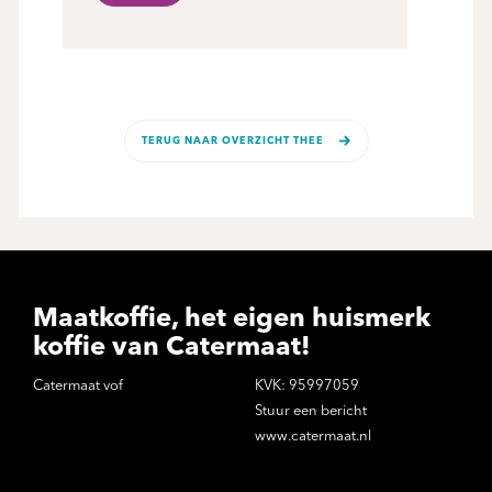
TERUG NAAR OVERZICHT THEE
Maatkoffie, het eigen huismerk
koffie van Catermaat!
Catermaat vof
KVK: 95997059
Stuur een bericht
www.catermaat.nl