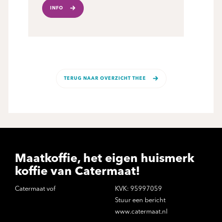
INFO
TERUG NAAR OVERZICHT THEE
Maatkoffie, het eigen huismerk
koffie van Catermaat!
Catermaat vof
KVK: 95997059
Stuur een bericht
www.catermaat.nl