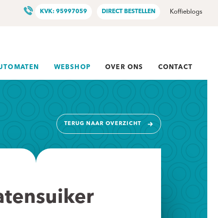
KVK: 95997059
DIRECT BESTELLEN
Koffieblogs
AUTOMATEN
WEBSHOP
OVER ONS
CONTACT
TERUG NAAR OVERZICHT
tensuiker