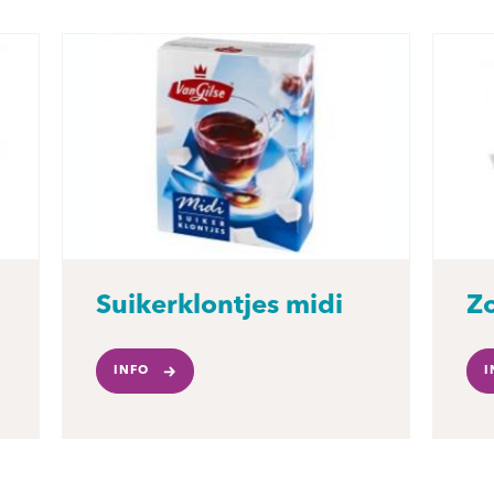
Suikerklontjes midi
Zo
INFO
I