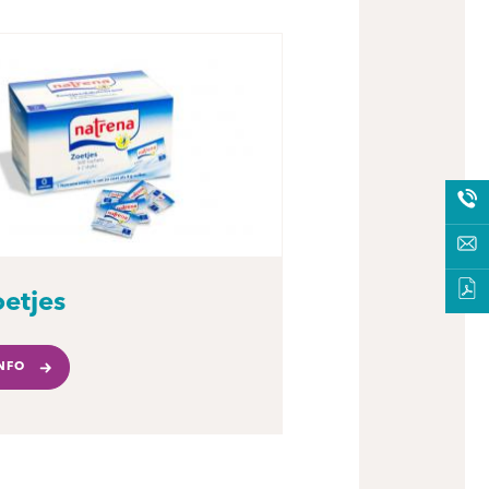
etjes
NFO