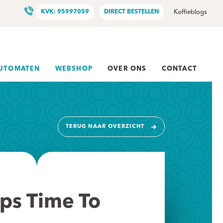
KVK: 95997059
DIRECT BESTELLEN
Koffieblogs
AUTOMATEN
WEBSHOP
OVER ONS
CONTACT
TERUG NAAR OVERZICHT
ps Time To