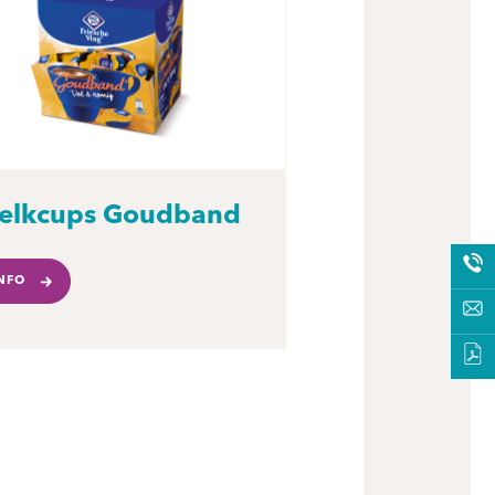
elkcups Goudband
NFO