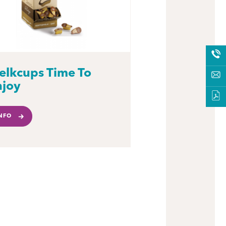
elkcups Time To
njoy
NFO