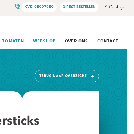
KVK: 95997059
DIRECT BESTELLEN
Koffieblogs
AUTOMATEN
WEBSHOP
OVER ONS
CONTACT
TERUG NAAR OVERZICHT
rsticks