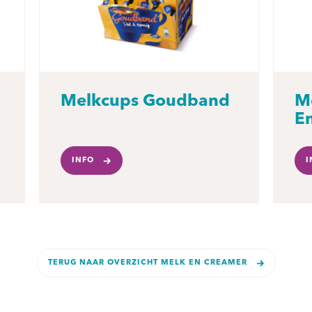
Melkcups Goudband
M
E
INFO
I
TERUG NAAR OVERZICHT MELK EN CREAMER