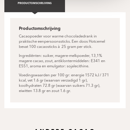
PRODUCTOMSCHRIJVING
Productomschrijving
Cacaopoeder voor warme chocoladedrank in
praktische eenpersoonssticks. Een doos Hotcemel
bevat 100 cacaosticks à 25 gram per stick.
Ingrediënten: suiker, magere-melkpoeder, 13,1%
magere cacao, zout, antiklontermiddelen: E341 en
E551, aroma en emulgator: sojalecithine.
Voedingswaarden per 100 gr: energie 1572 kJ / 371
kcal, vet 1.6 gr (waarvan verzadigd 1 gr),
koolhydraten 72.8 gr (waarvan suikers 71.3 gr),
eiwitten 13.8 gr en zout 1.6 gr.