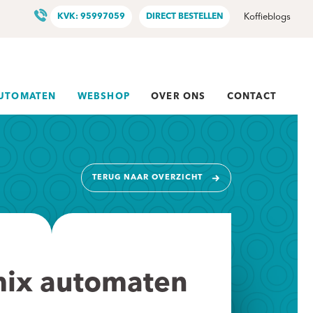
KVK: 95997059
DIRECT BESTELLEN
Koffieblogs
AUTOMATEN
WEBSHOP
OVER ONS
CONTACT
TERUG NAAR OVERZICHT
ix automaten