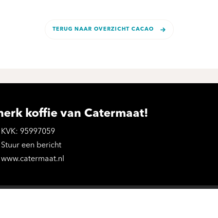
TERUG NAAR OVERZICHT CACAO
merk koffie van Catermaat!
KVK: 95997059
Stuur een bericht
www.catermaat.nl