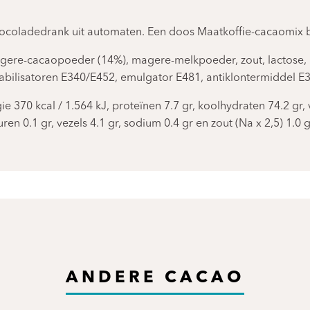
ocoladedrank uit automaten. Een doos Maatkoffie-cacaomix b
agere-cacaopoeder (14%), magere-melkpoeder, zout, lactose, 
stabilisatoren E340/E452, emulgator E481, antiklontermiddel 
370 kcal / 1.564 kJ, proteïnen 7.7 gr, koolhydraten 74.2 gr, ve
ren 0.1 gr, vezels 4.1 gr, sodium 0.4 gr en zout (Na x 2,5) 1.0 g
ANDERE CACAO