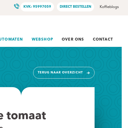
KVK: 95997059
DIRECT BESTELLEN
Koffieblogs
AUTOMATEN
WEBSHOP
OVER ONS
CONTACT
TERUG NAAR OVERZICHT
e tomaat