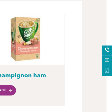
hampignon ham
NFO