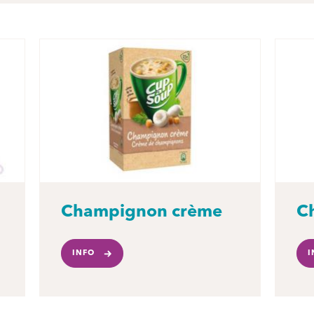
Champignon crème
C
INFO
I