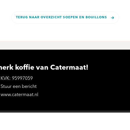
TERUG NAAR OVERZICHT SOEPEN EN BOUILLONS
merk koffie van Catermaat!
KVK: 95997059
Stuur een bericht
www.catermaat.nl