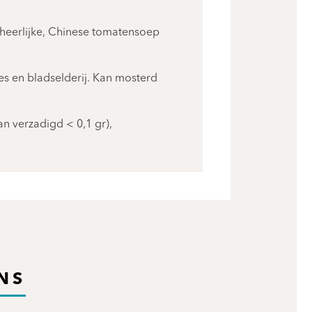
 heerlijke, Chinese tomatensoep
s en bladselderij. Kan mosterd
n verzadigd < 0,1 gr),
NS