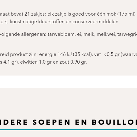
at bevat 21 zakjes; elk zakje is goed voor één mok (175 ml)
rs, kunstmatige kleurstoffen en conserveermiddelen.
lgende allergenen: tarwebloem, ei, melk, melkwei, tarwegrie
d product zijn: energie 146 kJ (35 kcal), vet <0,5 gr (waarva
4,1 gr), eiwitten 1,0 gr en zout 0,90 gr.
NDERE SOEPEN EN BOUILLO