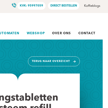
KVK: 95997059
DIRECT BESTELLEN
Koffieblogs
AUTOMATEN
WEBSHOP
OVER ONS
CONTACT
TERUG NAAR OVERZICHT
ngstabletten