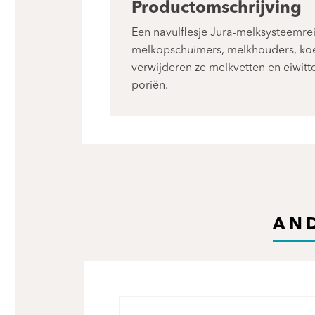
Productomschrijving
Een navulflesje Jura-melksysteemrei
melkopschuimers, melkhouders, koe
verwijderen ze melkvetten en eiwitte
poriën.
AN