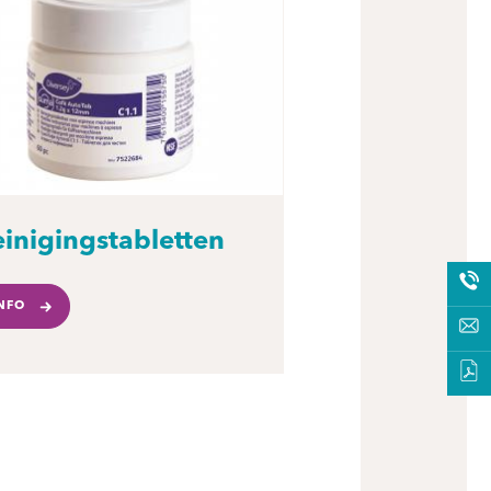
inigingstabletten
NFO