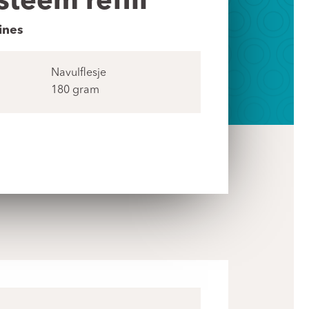
teem refill
ines
Navulflesje
180 gram