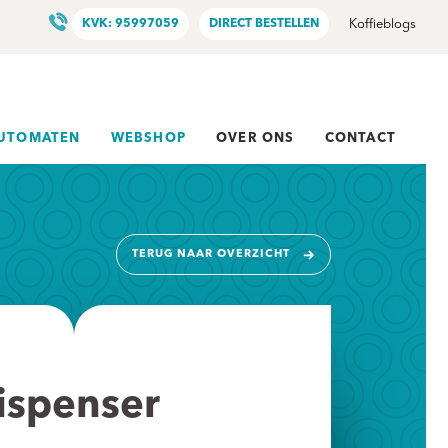
KVK: 95997059
DIRECT BESTELLEN
Koffieblogs
AUTOMATEN
WEBSHOP
OVER ONS
CONTACT
TERUG NAAR OVERZICHT
ispenser