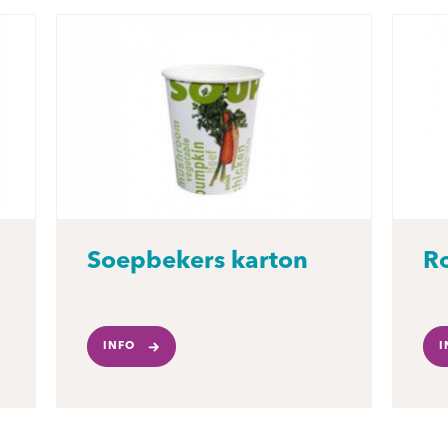
Soepbekers karton
R
INFO
I