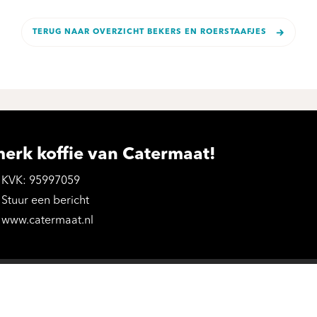
TERUG NAAR OVERZICHT BEKERS EN ROERSTAAFJES
merk koffie van Catermaat!
KVK: 95997059
Stuur een bericht
www.catermaat.nl