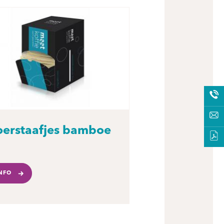
oerstaafjes bamboe
NFO